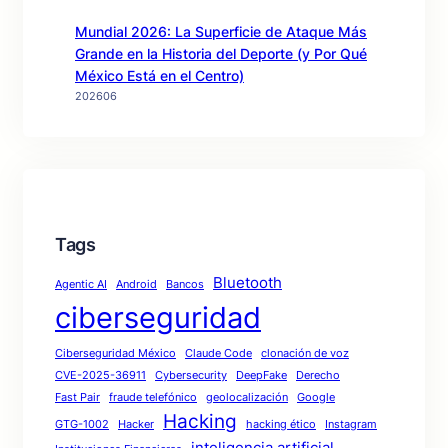
Mundial 2026: La Superficie de Ataque Más
Grande en la Historia del Deporte (y Por Qué
México Está en el Centro)
202606
Tags
Bluetooth
Agentic AI
Android
Bancos
ciberseguridad
Ciberseguridad México
Claude Code
clonación de voz
CVE-2025-36911
Cybersecurity
DeepFake
Derecho
Fast Pair
fraude telefónico
geolocalización
Google
Hacking
GTG-1002
Hacker
hacking ético
Instagram
inteligencia artificial