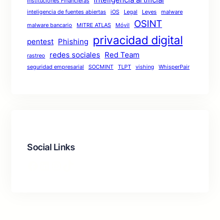
Instituciones Financieras
inteligencia de fuentes abiertas
iOS
Legal
Leyes
malware
OSINT
malware bancario
MITRE ATLAS
Móvil
privacidad digital
pentest
Phishing
redes sociales
Red Team
rastreo
seguridad empresarial
SOCMINT
TLPT
vishing
WhisperPair
Social Links
Facebook
LinkedIn
Instagram
TikTok