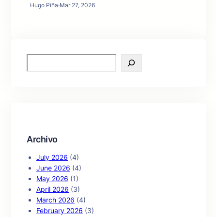
Hugo Piña
·
Mar 27, 2026
S
e
a
r
c
h
Archivo
July 2026
(4)
June 2026
(4)
May 2026
(1)
April 2026
(3)
March 2026
(4)
February 2026
(3)