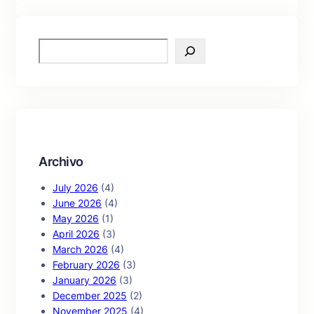
S
e
a
r
c
h
Archivo
July 2026
(4)
June 2026
(4)
May 2026
(1)
April 2026
(3)
March 2026
(4)
February 2026
(3)
January 2026
(3)
December 2025
(2)
November 2025
(4)