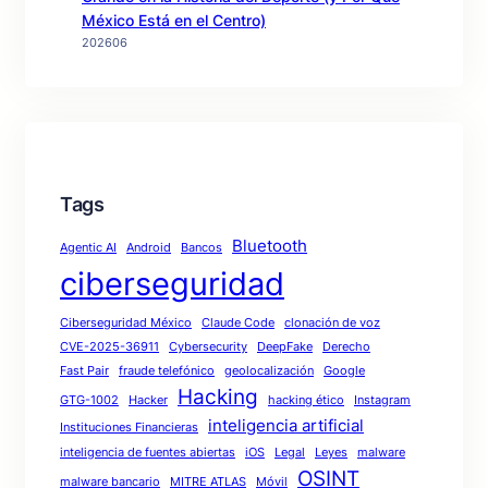
México Está en el Centro)
202606
Tags
Bluetooth
Agentic AI
Android
Bancos
ciberseguridad
Ciberseguridad México
Claude Code
clonación de voz
CVE-2025-36911
Cybersecurity
DeepFake
Derecho
Fast Pair
fraude telefónico
geolocalización
Google
Hacking
GTG-1002
Hacker
hacking ético
Instagram
inteligencia artificial
Instituciones Financieras
inteligencia de fuentes abiertas
iOS
Legal
Leyes
malware
OSINT
malware bancario
MITRE ATLAS
Móvil