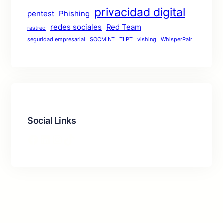
privacidad digital
pentest
Phishing
redes sociales
Red Team
rastreo
seguridad empresarial
SOCMINT
TLPT
vishing
WhisperPair
Social Links
Facebook
LinkedIn
Instagram
TikTok