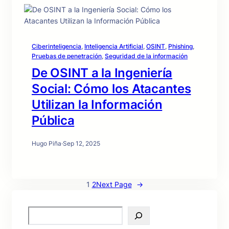
Ciberinteligencia
, 
Inteligencia Artificial
, 
OSINT
, 
Phishing
, 
Pruebas de penetración
, 
Seguridad de la información
De OSINT a la Ingeniería
Social: Cómo los Atacantes
Utilizan la Información
Pública
Hugo Piña
·
Sep 12, 2025
1
2
Next Page
→
S
e