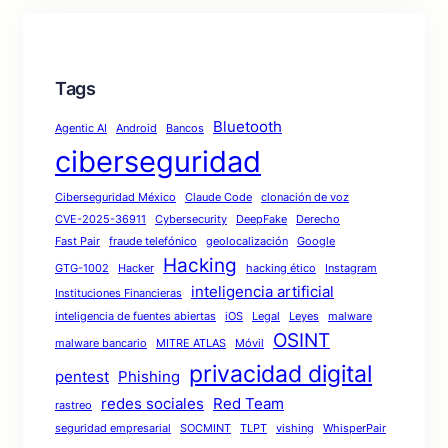
Tags
Bluetooth
Agentic AI
Android
Bancos
ciberseguridad
Ciberseguridad México
Claude Code
clonación de voz
CVE-2025-36911
Cybersecurity
DeepFake
Derecho
Fast Pair
fraude telefónico
geolocalización
Google
Hacking
GTG-1002
Hacker
hacking ético
Instagram
inteligencia artificial
Instituciones Financieras
inteligencia de fuentes abiertas
iOS
Legal
Leyes
malware
OSINT
malware bancario
MITRE ATLAS
Móvil
privacidad digital
pentest
Phishing
redes sociales
Red Team
rastreo
seguridad empresarial
SOCMINT
TLPT
vishing
WhisperPair