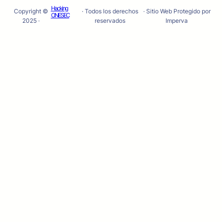
Hacking
Copyright ©
· Todos los derechos
· Sitio Web Protegido por
ONESEC
2025 ·
reservados
Imperva