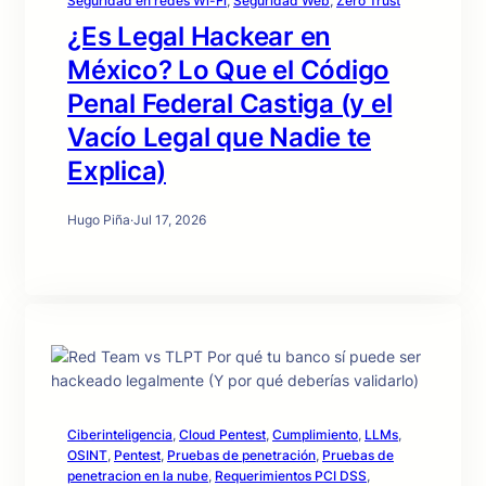
Seguridad en redes Wi-Fi
, 
Seguridad Web
, 
Zero Trust
¿Es Legal Hackear en
México? Lo Que el Código
Penal Federal Castiga (y el
Vacío Legal que Nadie te
Explica)
Hugo Piña
·
Jul 17, 2026
Ciberinteligencia
, 
Cloud Pentest
, 
Cumplimiento
, 
LLMs
, 
OSINT
, 
Pentest
, 
Pruebas de penetración
, 
Pruebas de
penetracion en la nube
, 
Requerimientos PCI DSS
, 