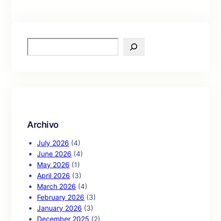
S
e
a
r
c
h
Archivo
July 2026
(4)
June 2026
(4)
May 2026
(1)
April 2026
(3)
March 2026
(4)
February 2026
(3)
January 2026
(3)
December 2025
(2)