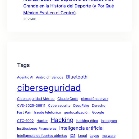
Grande en la Historia del Deporte (y Por Qué
México Está en el Centro)
202606
Tags
Bluetooth
Agentic AI
Android
Bancos
ciberseguridad
Ciberseguridad México
Claude Code
clonación de voz
CVE-2025-36911
Cybersecurity
DeepFake
Derecho
Fast Pair
fraude telefónico
geolocalización
Google
Hacking
GTG-1002
Hacker
hacking ético
Instagram
inteligencia artificial
Instituciones Financieras
inteligencia de fuentes abiertas
iOS
Legal
Leyes
malware