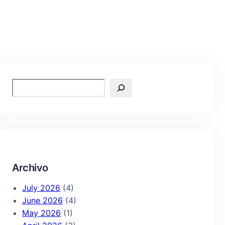
S
e
a
r
c
h
Archivo
July 2026
(4)
June 2026
(4)
May 2026
(1)