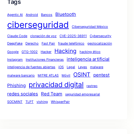
Tags
Bluetooth
Agentic AI
Android
Bancos
ciberseguridad
Ciberseguridad México
Claude Code
clonación de voz
CVE-2025-36911
Cybersecurity
DeepFake
Derecho
Fast Pair
fraude telefónico
geolocalización
Hacking
Google
GTG-1002
Hacker
hacking ético
inteligencia artificial
Instagram
Instituciones Financieras
inteligencia de fuentes abiertas
iOS
Legal
Leyes
malware
OSINT
pentest
malware bancario
MITRE ATLAS
Móvil
privacidad digital
Phishing
rastreo
redes sociales
Red Team
seguridad empresarial
SOCMINT
TLPT
vishing
WhisperPair