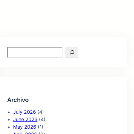
S
e
a
r
c
h
Archivo
July 2026
(4)
June 2026
(4)
May 2026
(1)