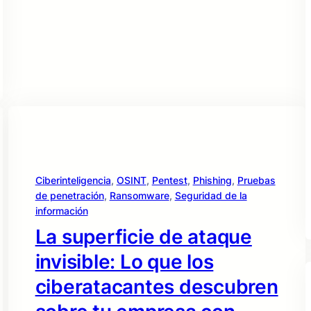
Ciberinteligencia
, 
OSINT
, 
Pentest
, 
Phishing
, 
Pruebas
de penetración
, 
Ransomware
, 
Seguridad de la
información
La superficie de ataque
invisible: Lo que los
ciberatacantes descubren