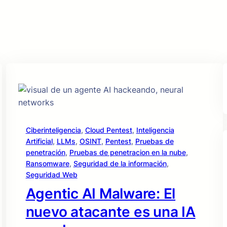
Ciberinteligencia
, 
Cloud Pentest
, 
Inteligencia
Artificial
, 
LLMs
, 
OSINT
, 
Pentest
, 
Pruebas de
penetración
, 
Pruebas de penetracion en la nube
, 
Ransomware
, 
Seguridad de la información
, 
Seguridad Web
Agentic AI Malware: El
nuevo atacante es una IA