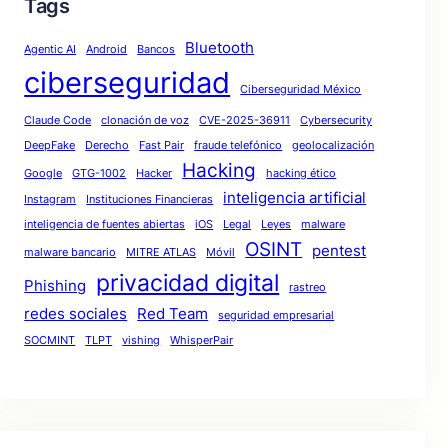
Tags
Bluetooth
Agentic AI
Android
Bancos
ciberseguridad
Ciberseguridad México
Claude Code
clonación de voz
CVE-2025-36911
Cybersecurity
DeepFake
Derecho
Fast Pair
fraude telefónico
geolocalización
Hacking
Google
GTG-1002
Hacker
hacking ético
inteligencia artificial
Instagram
Instituciones Financieras
inteligencia de fuentes abiertas
iOS
Legal
Leyes
malware
OSINT
pentest
malware bancario
MITRE ATLAS
Móvil
privacidad digital
Phishing
rastreo
redes sociales
Red Team
seguridad empresarial
SOCMINT
TLPT
vishing
WhisperPair