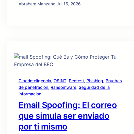
Abraham Manzano
·
Jul 15, 2026
Ciberinteligencia
, 
OSINT
, 
Pentest
, 
Phishing
, 
Pruebas
de penetración
, 
Ransomware
, 
Seguridad de la
información
Email Spoofing: El correo
que simula ser enviado
por ti mismo