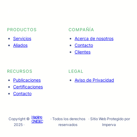
Facebook
Instagram
LinkedIn
TikTok
YouTube
PRODUCTOS
COMPAÑÍA
Servicios
Acerca de nosotros
Aliados
Contacto
Clientes
RECURSOS
LEGAL
Publicaciones
Aviso de Privacidad
Certificaciones
Contacto
Hacking
Copyright ©
· Todos los derechos
· Sitio Web Protegido por
ONESEC
2025 ·
reservados
Imperva