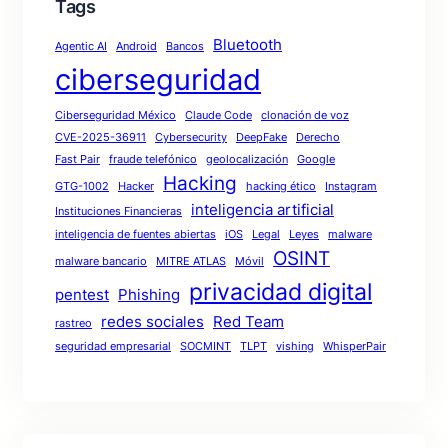
Tags
Bluetooth
Agentic AI
Android
Bancos
ciberseguridad
Ciberseguridad México
Claude Code
clonación de voz
CVE-2025-36911
Cybersecurity
DeepFake
Derecho
Fast Pair
fraude telefónico
geolocalización
Google
Hacking
GTG-1002
Hacker
hacking ético
Instagram
inteligencia artificial
Instituciones Financieras
inteligencia de fuentes abiertas
iOS
Legal
Leyes
malware
OSINT
malware bancario
MITRE ATLAS
Móvil
privacidad digital
pentest
Phishing
redes sociales
Red Team
rastreo
seguridad empresarial
SOCMINT
TLPT
vishing
WhisperPair