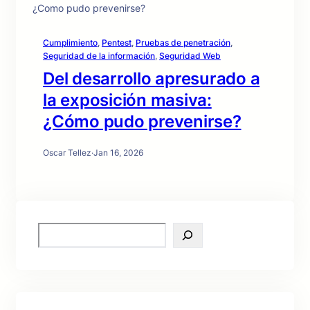
Cumplimiento
, 
Pentest
, 
Pruebas de penetración
, 
Seguridad de la información
, 
Seguridad Web
Del desarrollo apresurado a
la exposición masiva:
¿Cómo pudo prevenirse?
Oscar Tellez
·
Jan 16, 2026
S
e
a
r
c
h