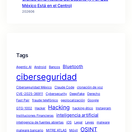
México Está en el Centro)
202606
Tags
Bluetooth
Agentic AI
Android
Bancos
ciberseguridad
Ciberseguridad México
Claude Code
clonación de voz
CVE-2025-36911
Cybersecurity
DeepFake
Derecho
Fast Pair
fraude telefónico
geolocalización
Google
Hacking
GTG-1002
Hacker
hacking ético
Instagram
inteligencia artificial
Instituciones Financieras
inteligencia de fuentes abiertas
iOS
Legal
Leyes
malware
OSINT
malware bancario
MITRE ATLAS
Móvil