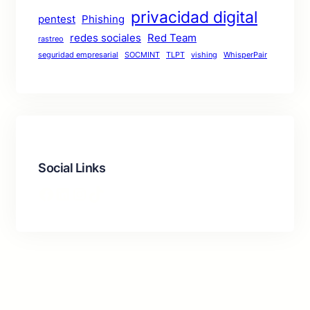
privacidad digital
pentest
Phishing
redes sociales
Red Team
rastreo
seguridad empresarial
SOCMINT
TLPT
vishing
WhisperPair
Social Links
Facebook
LinkedIn
Instagram
TikTok