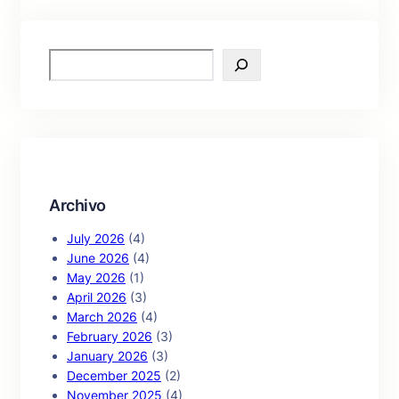
S
e
a
r
c
h
Archivo
July 2026
(4)
June 2026
(4)
May 2026
(1)
April 2026
(3)
March 2026
(4)
February 2026
(3)
January 2026
(3)
December 2025
(2)
November 2025
(4)