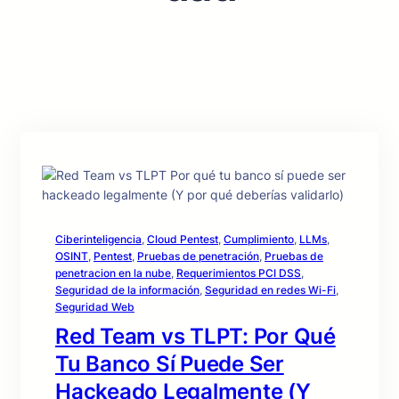
Ciberinteligencia
, 
Cloud Pentest
, 
Cumplimiento
, 
LLMs
, 
OSINT
, 
Pentest
, 
Pruebas de penetración
, 
Pruebas de
penetracion en la nube
, 
Requerimientos PCI DSS
, 
Seguridad de la información
, 
Seguridad en redes Wi-Fi
, 
Seguridad Web
Red Team vs TLPT: Por Qué
Tu Banco Sí Puede Ser
Hackeado Legalmente (Y