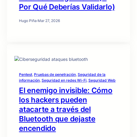
Por Qué Deberías Validarlo)
Hugo Piña
·
Mar 27, 2026
Pentest
, 
Pruebas de penetración
, 
Seguridad de la
información
, 
Seguridad en redes Wi-Fi
, 
Seguridad Web
El enemigo invisible: Cómo
los hackers pueden
atacarte a través del
Bluetooth que dejaste
encendido