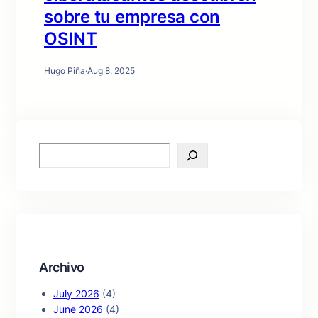
sobre tu empresa con
OSINT
Hugo Piña
·
Aug 8, 2025
S
e
a
r
c
h
Archivo
July 2026
(4)
June 2026
(4)