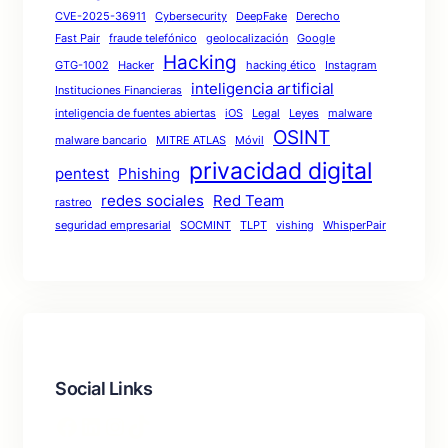
CVE-2025-36911
Cybersecurity
DeepFake
Derecho
Fast Pair
fraude telefónico
geolocalización
Google
Hacking
GTG-1002
Hacker
hacking ético
Instagram
inteligencia artificial
Instituciones Financieras
inteligencia de fuentes abiertas
iOS
Legal
Leyes
malware
OSINT
malware bancario
MITRE ATLAS
Móvil
privacidad digital
pentest
Phishing
redes sociales
Red Team
rastreo
seguridad empresarial
SOCMINT
TLPT
vishing
WhisperPair
Social Links
Facebook
LinkedIn
Instagram
TikTok