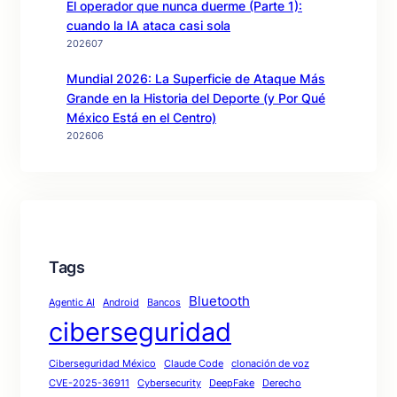
El operador que nunca duerme (Parte 1):
cuando la IA ataca casi sola
202607
Mundial 2026: La Superficie de Ataque Más
Grande en la Historia del Deporte (y Por Qué
México Está en el Centro)
202606
Tags
Bluetooth
Agentic AI
Android
Bancos
ciberseguridad
Ciberseguridad México
Claude Code
clonación de voz
CVE-2025-36911
Cybersecurity
DeepFake
Derecho