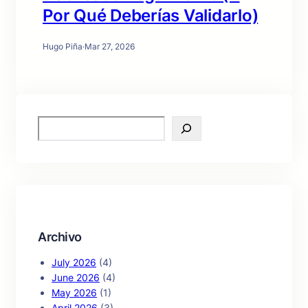
Por Qué Deberías Validarlo)
Hugo Piña
·
Mar 27, 2026
S
e
a
r
c
h
Archivo
July 2026
(4)
June 2026
(4)
May 2026
(1)
April 2026
(3)