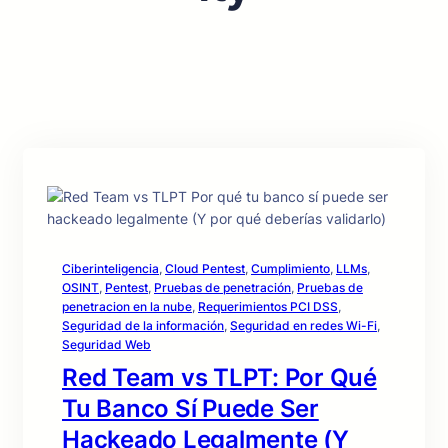
Ciberinteligencia
, 
Cloud Pentest
, 
Cumplimiento
, 
LLMs
, 
OSINT
, 
Pentest
, 
Pruebas de penetración
, 
Pruebas de
penetracion en la nube
, 
Requerimientos PCI DSS
, 
Seguridad de la información
, 
Seguridad en redes Wi-Fi
, 
Seguridad Web
Red Team vs TLPT: Por Qué
Tu Banco Sí Puede Ser
Hackeado Legalmente (Y