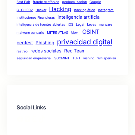
Fast Pair
fraude telefónico
geolocalización
Google
Hacking
GTG-1002
Hacker
hacking ético
Instagram
inteligencia artificial
Instituciones Financieras
inteligencia de fuentes abiertas
iOS
Legal
Leyes
malware
OSINT
malware bancario
MITRE ATLAS
Móvil
privacidad digital
pentest
Phishing
redes sociales
Red Team
rastreo
seguridad empresarial
SOCMINT
TLPT
vishing
WhisperPair
Social Links
Facebook
LinkedIn
Instagram
TikTok