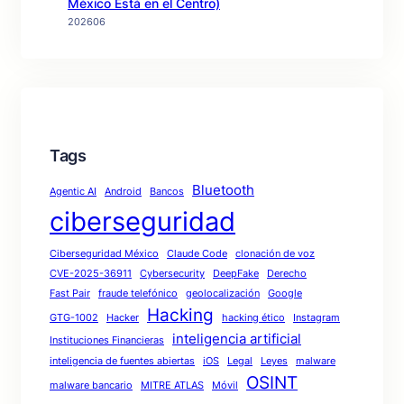
México Está en el Centro)
202606
Tags
Bluetooth
Agentic AI
Android
Bancos
ciberseguridad
Ciberseguridad México
Claude Code
clonación de voz
CVE-2025-36911
Cybersecurity
DeepFake
Derecho
Fast Pair
fraude telefónico
geolocalización
Google
Hacking
GTG-1002
Hacker
hacking ético
Instagram
inteligencia artificial
Instituciones Financieras
inteligencia de fuentes abiertas
iOS
Legal
Leyes
malware
OSINT
malware bancario
MITRE ATLAS
Móvil