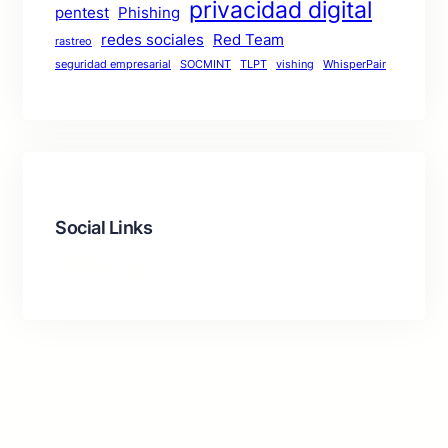
privacidad digital
pentest
Phishing
redes sociales
Red Team
rastreo
seguridad empresarial
SOCMINT
TLPT
vishing
WhisperPair
Social Links
Facebook
LinkedIn
Instagram
TikTok