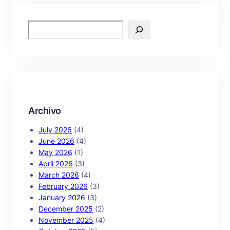
S
e
a
r
c
h
Archivo
July 2026
(4)
June 2026
(4)
May 2026
(1)
April 2026
(3)
March 2026
(4)
February 2026
(3)
January 2026
(3)
December 2025
(2)
November 2025
(4)