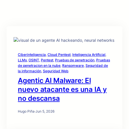
Ciberinteligencia
, 
Cloud Pentest
, 
Inteligencia Artificial
, 
LLMs
, 
OSINT
, 
Pentest
, 
Pruebas de penetración
, 
Pruebas
de penetracion en la nube
, 
Ransomware
, 
Seguridad de
la información
, 
Seguridad Web
Agentic AI Malware: El
nuevo atacante es una IA y
no descansa
Hugo Piña
·
Jun 5, 2026