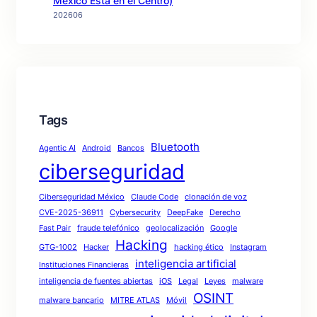
México Está en el Centro)
202606
Tags
Bluetooth
Agentic AI
Android
Bancos
ciberseguridad
Ciberseguridad México
Claude Code
clonación de voz
CVE-2025-36911
Cybersecurity
DeepFake
Derecho
Fast Pair
fraude telefónico
geolocalización
Google
Hacking
GTG-1002
Hacker
hacking ético
Instagram
inteligencia artificial
Instituciones Financieras
inteligencia de fuentes abiertas
iOS
Legal
Leyes
malware
OSINT
malware bancario
MITRE ATLAS
Móvil