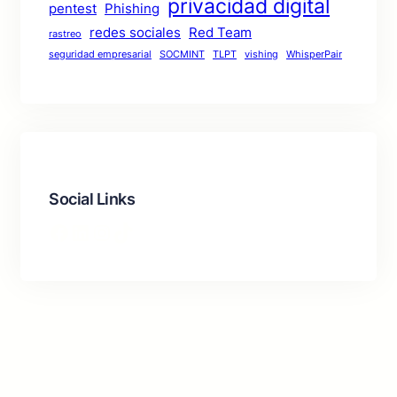
privacidad digital
pentest
Phishing
redes sociales
Red Team
rastreo
seguridad empresarial
SOCMINT
TLPT
vishing
WhisperPair
Social Links
Facebook
LinkedIn
Instagram
TikTok