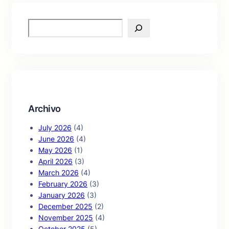
S
e
a
r
c
h
Archivo
July 2026
(4)
June 2026
(4)
May 2026
(1)
April 2026
(3)
March 2026
(4)
February 2026
(3)
January 2026
(3)
December 2025
(2)
November 2025
(4)
October 2025
(5)