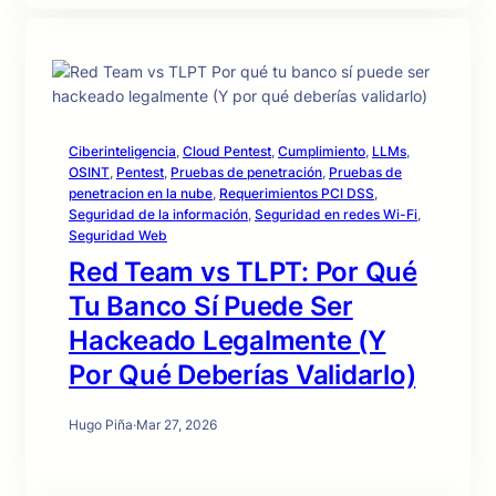
Ciberinteligencia
, 
Cloud Pentest
, 
Cumplimiento
, 
LLMs
, 
OSINT
, 
Pentest
, 
Pruebas de penetración
, 
Pruebas de
penetracion en la nube
, 
Requerimientos PCI DSS
, 
Seguridad de la información
, 
Seguridad en redes Wi-Fi
, 
Seguridad Web
Red Team vs TLPT: Por Qué
Tu Banco Sí Puede Ser
Hackeado Legalmente (Y
Por Qué Deberías Validarlo)
Hugo Piña
·
Mar 27, 2026