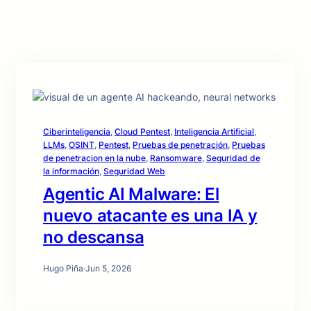
Ciberinteligencia
, 
Cloud Pentest
, 
Inteligencia Artificial
, 
LLMs
, 
OSINT
, 
Pentest
, 
Pruebas de penetración
, 
Pruebas
de penetracion en la nube
, 
Ransomware
, 
Seguridad de
la información
, 
Seguridad Web
Agentic AI Malware: El
nuevo atacante es una IA y
no descansa
Hugo Piña
·
Jun 5, 2026