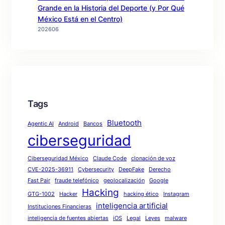
Grande en la Historia del Deporte (y Por Qué
México Está en el Centro)
202606
Tags
Bluetooth
Agentic AI
Android
Bancos
ciberseguridad
Ciberseguridad México
Claude Code
clonación de voz
CVE-2025-36911
Cybersecurity
DeepFake
Derecho
Fast Pair
fraude telefónico
geolocalización
Google
Hacking
GTG-1002
Hacker
hacking ético
Instagram
inteligencia artificial
Instituciones Financieras
inteligencia de fuentes abiertas
iOS
Legal
Leyes
malware