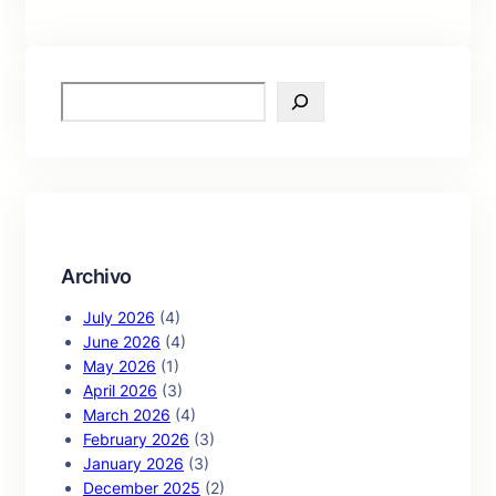
S
e
a
r
c
h
Archivo
July 2026
(4)
June 2026
(4)
May 2026
(1)
April 2026
(3)
March 2026
(4)
February 2026
(3)
January 2026
(3)
December 2025
(2)