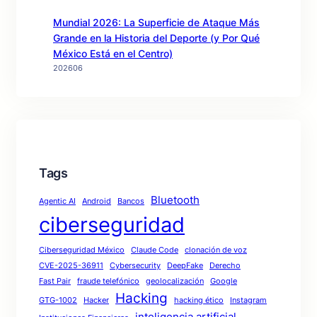
Mundial 2026: La Superficie de Ataque Más
Grande en la Historia del Deporte (y Por Qué
México Está en el Centro)
202606
Tags
Bluetooth
Agentic AI
Android
Bancos
ciberseguridad
Ciberseguridad México
Claude Code
clonación de voz
CVE-2025-36911
Cybersecurity
DeepFake
Derecho
Fast Pair
fraude telefónico
geolocalización
Google
Hacking
GTG-1002
Hacker
hacking ético
Instagram
inteligencia artificial