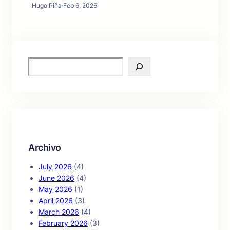
Hugo Piña
·
Feb 6, 2026
S
e
a
r
c
h
Archivo
July 2026
(4)
June 2026
(4)
May 2026
(1)
April 2026
(3)
March 2026
(4)
February 2026
(3)