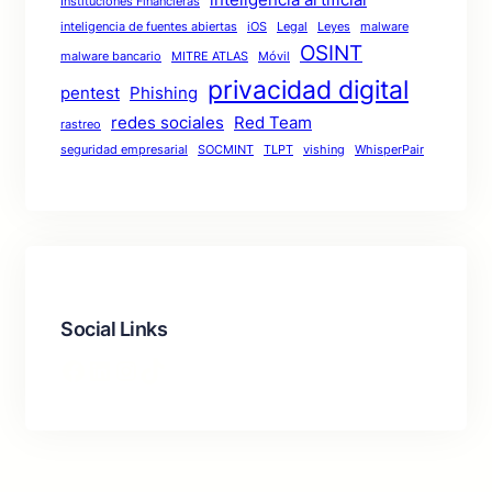
Instituciones Financieras
inteligencia de fuentes abiertas
iOS
Legal
Leyes
malware
OSINT
malware bancario
MITRE ATLAS
Móvil
privacidad digital
pentest
Phishing
redes sociales
Red Team
rastreo
seguridad empresarial
SOCMINT
TLPT
vishing
WhisperPair
Social Links
Facebook
LinkedIn
Instagram
TikTok