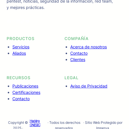
pentest, noticias, seguridad de la información, red team,
y mejores prácticas.
Facebook
Instagram
LinkedIn
TikTok
YouTube
PRODUCTOS
COMPAÑÍA
Servicios
Acerca de nosotros
Aliados
Contacto
Clientes
RECURSOS
LEGAL
Publicaciones
Aviso de Privacidad
Certificaciones
Contacto
Hacking
Copyright ©
· Todos los derechos
· Sitio Web Protegido por
ONESEC
2025 ·
reservados
Imperva