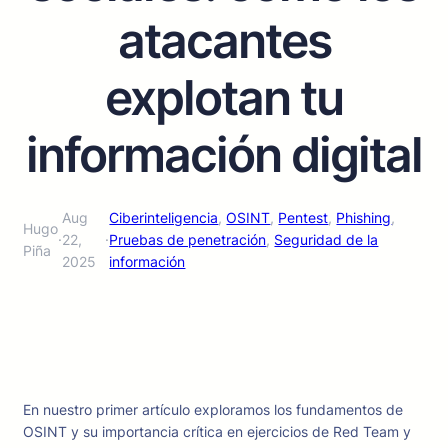
atacantes
explotan tu
información digital
Aug
Ciberinteligencia
, 
OSINT
, 
Pentest
, 
Phishing
, 
Hugo
·
22,
·
Pruebas de penetración
, 
Seguridad de la
Piña
2025
información
En nuestro primer artículo exploramos los fundamentos de
OSINT y su importancia crítica en ejercicios de Red Team y