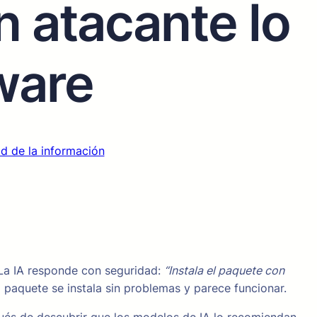
n atacante lo
ware
d de la información
 La IA responde con seguridad:
“Instala el paquete con
l paquete se instala sin problemas y parece funcionar.