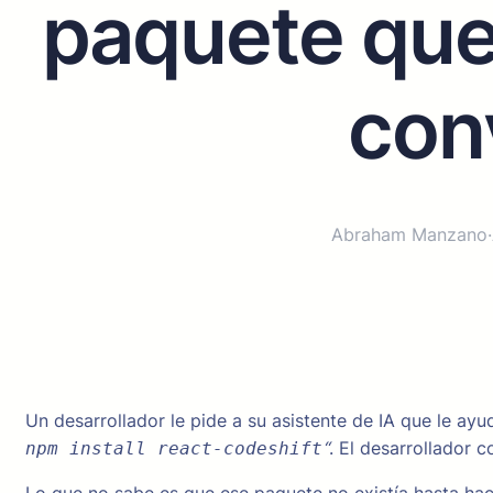
paquete que 
con
Abraham Manzano
·
Un desarrollador le pide a su asistente de IA que le a
“
. El desarrollador 
npm install react-codeshift