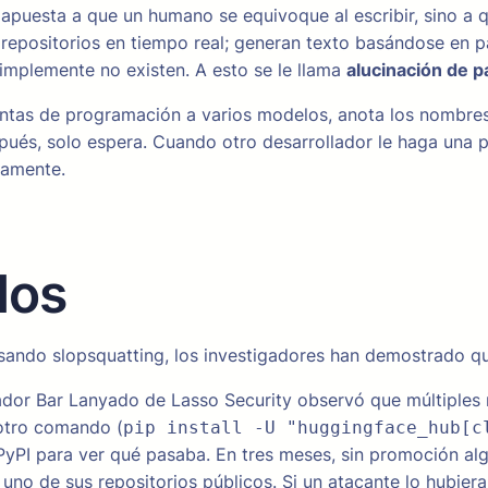
o apuesta a que un humano se equivoque al escribir, sino a
repositorios en tiempo real; generan texto basándose en 
mplemente no existen. A esto se le llama
alucinación de 
guntas de programación a varios modelos, anota los nombres
pués, solo espera. Cuando otro desarrollador le haga una p
camente.
dos
ando slopsquatting, los investigadores han demostrado qu
ador Bar Lanyado de Lasso Security observó que múltiple
 otro comando (
pip install -U "huggingface_hub[c
PyPI para ver qué pasaba. En tres meses, sin promoción a
uno de sus repositorios públicos. Si un atacante lo hubier