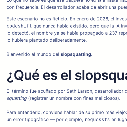
Lo que no sabe es que ese paquete no existía hasta hac
con frecuencia. El desarrollador acaba de abrir una pu
Este escenario no es ficticio. En enero de 2026, el in
que nunca había existido, pero que la IA i
codeshift
lo detectó, el nombre ya se había propagado a 237 repo
lo hubiera plantado deliberadamente.
Bienvenido al mundo del
slopsquatting
.
¿Qué es el slopsqu
El término fue acuñado por Seth Larson, desarrollador
squatting
(registrar un nombre con fines maliciosos).
Para entenderlo, conviene hablar de su primo más viejo:
un error tipográfico — por ejemplo,
en lug
requessts