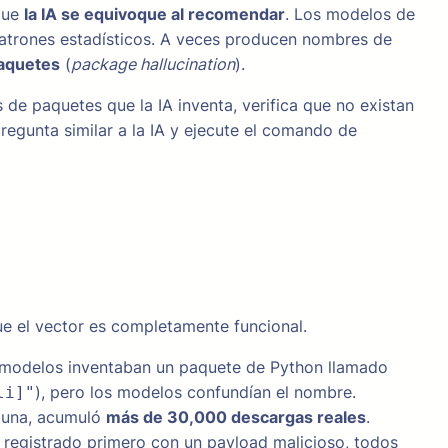
 que
la IA se equivoque al recomendar
. Los modelos de
patrones estadísticos. A veces producen nombres de
paquetes
(
package hallucination
).
 de paquetes que la IA inventa, verifica que no existan
regunta similar a la IA y ejecute el comando de
e el vector es completamente funcional.
s modelos inventaban un paquete de Python llamado
), pero los modelos confundían el nombre.
li]"
lguna, acumuló
más de 30,000 descargas reales
.
a registrado primero con un payload malicioso, todos