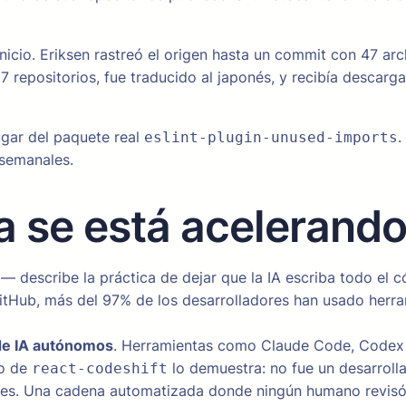
nicio. Eriksen rastreó el origen hasta un commit con 47 a
 repositorios, fue traducido al japonés, y recibía descarg
gar del paquete real
.
eslint-plugin-unused-imports
semanales.
a se está acelerand
describe la práctica de dejar que la IA escriba todo el có
GitHub, más del 97% de los desarrolladores han usado herr
de IA autónomos
. Herramientas como Claude Code, Codex 
so de
lo demuestra: no fue un desarroll
react-codeshift
tes. Una cadena automatizada donde ningún humano revisó 