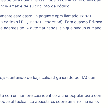
pués de descubrir que los modelos de IA lo recomiendan
encia amable de su copiloto de código.
actamente este caso: un paquete npm llamado
react-
y
). Para cuando Eriksen
jscodeshift
react-codemod
 de agentes de IA automatizados, sin que ningún humano
lop
(contenido de baja calidad generado por IA) con
uete con un nombre casi idéntico a uno popular pero con
oque al teclear. La apuesta es sobre un error humano.