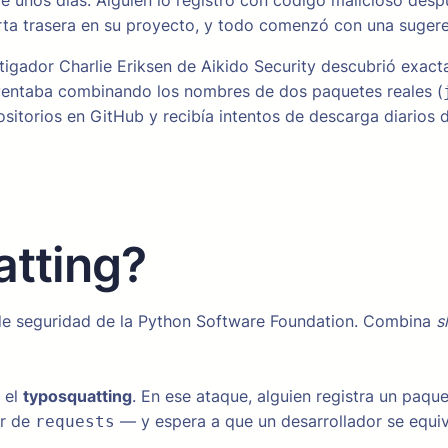
e unos días. Alguien lo registró con código malicioso des
erta trasera en su proyecto, y todo comenzó con una suger
vestigador Charlie Eriksen de Aikido Security descubrió ex
nventaba combinando los nombres de dos paquetes reales (
sitorios en GitHub y recibía intentos de descarga diarios
atting?
 de seguridad de la Python Software Foundation. Combina
s
 el
typosquatting
. En ese ataque, alguien registra un paq
ar de
— y espera a que un desarrollador se equiv
requests