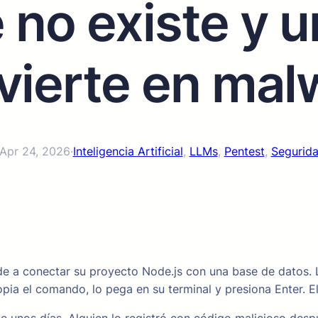
no existe y u
vierte en mal
Apr 24, 2026
·
Inteligencia Artificial
, 
LLMs
, 
Pentest
, 
Segurida
yude a conectar su proyecto Node.js con una base de datos.
copia el comando, lo pega en su terminal y presiona Enter. E