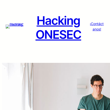
Skip
to
content
Hacking
¡Contáct
anos!
ONESEC